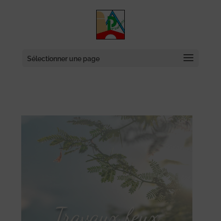
Skip
to
content
Sélectionner une page
Travaux feux