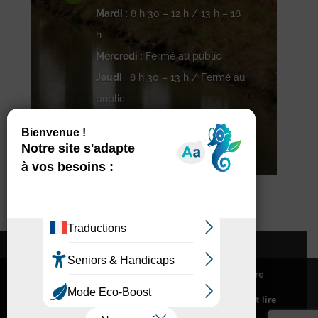
Mardi
: 8 h 30 – 12 h / 13 h – 18
h
Mercredi
: Fermé au public
Jeudi
: 8 h 30 – 13 h / Fermé au
public
Vendredi
: 8 h 30 – 16 h 30
Contacter Pompertuzat
Nous utilisons des cookies pour vous offrir la meilleure
Abonnement à la newsletter
expérience sur notre site.
Accessibilité
Mentions légales
Pour connaitre les cookies utilisés ou les désactiver et lire
notre politique de confidentialité,
cliquez-ici
.