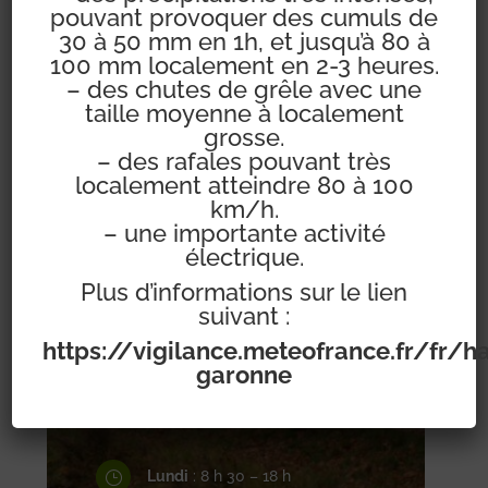
pouvant provoquer des cumuls de
30 à 50 mm en 1h, et jusqu’à 80 à
100 mm localement en 2-3 heures.
– des chutes de grêle avec une
taille moyenne à localement
51 rue Jane Dieulafoy

grosse.
31450 POMPERTUZAT
– des rafales pouvant très
localement atteindre 80 à 100
km/h.
Téléphone : 05 34 66 62

– une importante activité
électrique.
10
Plus d’informations sur le lien
suivant :
https://vigilance.meteofrance.fr/fr/h
garonne
Contactez-nous

Lundi
: 8 h 30 – 18 h
}