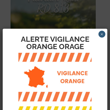
RD 813
×
ALERTE VIGILANCE
ORANGE ORAGE
Travaux de rénovation de la
signalisation du carrefour à feux du
17 octobre au 04 novembre 2022
de 9h à 16h, la circulation sur la RD
813 sera alternée par des feux de