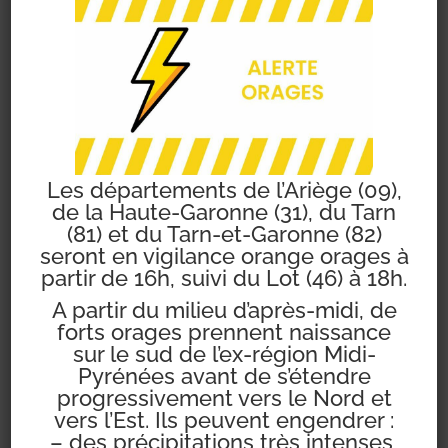
chantier.
Les départements de l’Ariège (09),
Mairie de Pompertuzat
de la Haute-Garonne (31), du Tarn
(81) et du Tarn-et-Garonne (82)
seront en vigilance orange orages à
partir de 16h, suivi du Lot (46) à 18h.
Pompertuzat
A partir du milieu d’après-midi, de
forts orages prennent naissance
sur le sud de l’ex-région Midi-
Pyrénées avant de s’étendre
6
progressivement vers le Nord et
vers l’Est. Ils peuvent engendrer :
couvert
– des précipitations très intenses,