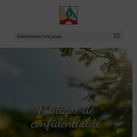
Skip
to
content
Sélectionner une page
Politique de
confidentialité