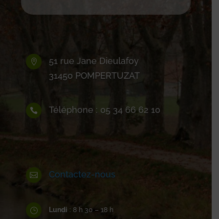
51 rue Jane Dieulafoy

31450 POMPERTUZAT
Téléphone : 05 34 66 62 10

Contactez-nous

Lundi
: 8 h 30 – 18 h
}