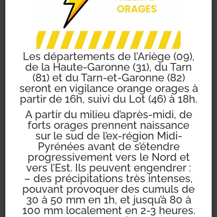
Afin d’améliorer votre expérience de
navigation. Les cookies fournissent des
informations sur la façon dont le site est
utilisé: statistiques telles que le nombre de
Les départements de l’Ariège (09),
visiteurs, la durée moyenne des visites ou
de la Haute-Garonne (31), du Tarn
encore le nombre de pages vues. Par
(81) et du Tarn-et-Garonne (82)
seront en vigilance orange orages à
ailleurs, la désactivation des cookies risque
partir de 16h, suivi du Lot (46) à 18h.
de vous empêcher d’utiliser certaines
A partir du milieu d’après-midi, de
fonctionnalités, notamment le partage d’un
forts orages prennent naissance
contenu via les réseaux sociaux.
sur le sud de l’ex-région Midi-
Pyrénées avant de s’étendre
Qu’est ce qu’un cookie ?
progressivement vers le Nord et
vers l’Est. Ils peuvent engendrer :
Un cookie est un petit fichier texte stocké
– des précipitations très intenses,
pouvant provoquer des cumuls de
par votre navigateur lors de votre première
30 à 50 mm en 1h, et jusqu’à 80 à
visite sur le site. Il permet de vous
100 mm localement en 2-3 heures.