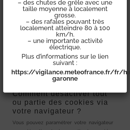
reconnaitre à chaque visite, d’améliorer
– des chutes de grêle avec une
taille moyenne à localement
votre navigation et de vous permettre
grosse.
d’utiliser des fonctionnalités telles que le
– des rafales pouvant très
localement atteindre 80 à 100
partage de contenus via les réseaux
km/h.
sociaux. les cookies ne sont pas
– une importante activité
exécutables. Ils ne sont ni des logiciels
électrique.
espions ni des virus. Pour en savoir plus,
Plus d’informations sur le lien
suivant :
vous pouvez vous rendre sur:
https://fr.wikipedia.org/wiki/Cookie_(infor
https://vigilance.meteofrance.fr/fr/h
garonne
matique)
Comment désactiver tout
ou partie des cookies via
votre navigateur ?
Vous pouvez paramétrer votre navigateur