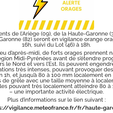
 aout 2022
17h15
aine à LABEGE
ts de l’Ariège (09), de la Haute-Garonne (31
Garonne (82) seront en vigilance orange ora
nseignements :
16h, suivi du Lot (46) à 18h.
-inter-fc.com
lieu d’après-midi, de forts orages prennent n
région Midi-Pyrénées avant de s’étendre pr
rs le Nord et vers l’Est. Ils peuvent engendre
tations très intenses, pouvant provoquer de
 1h, et jusqu’à 80 à 100 mm localement en 
 de grêle avec une taille moyenne à local
ales pouvant très localement atteindre 80 à
– une importante activité électrique.
Plus d’informations sur le lien suivant :
s://vigilance.meteofrance.fr/fr/haute-ga
zat