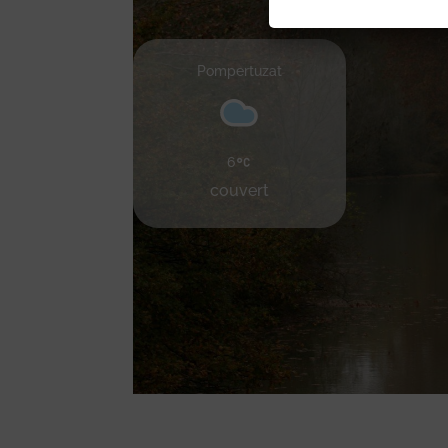
Pompertuzat
6
couvert