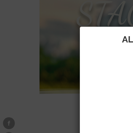
STA
D
AL
Le Football fait