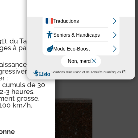
), du Tarn (81)
ges à partir de
aissance sur le
ogressivement
r :
s cumuls de 30
2-3 heures.
ement grosse.
 100 km/h.
ronne