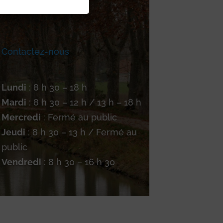
Contactez-nous
Lundi
: 8 h 30 – 18 h
Mardi
: 8 h 30 – 12 h / 13 h – 18 h
Mercredi
: Fermé au public
Jeudi
: 8 h 30 – 13 h / Fermé au
public
Vendredi
: 8 h 30 – 16 h 30