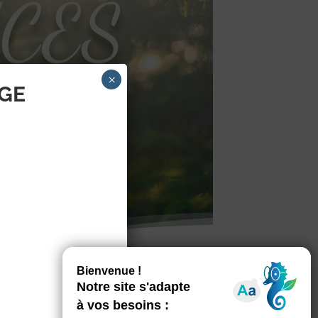
NCES
LL
×
AGE