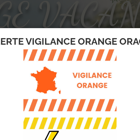
GE VACA
E FOOTBA
ERTE VIGILANCE ORANGE OR
 sa rentrée !