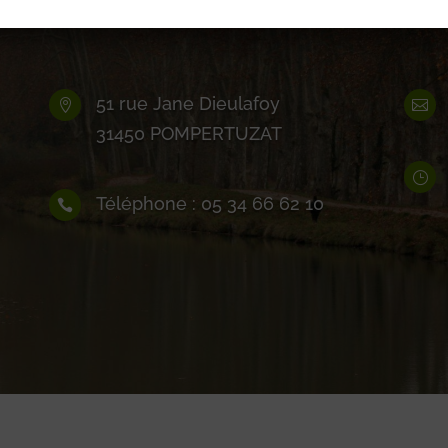
51 rue Jane Dieulafoy


31450 POMPERTUZAT
}
Téléphone : 05 34 66 62 10
