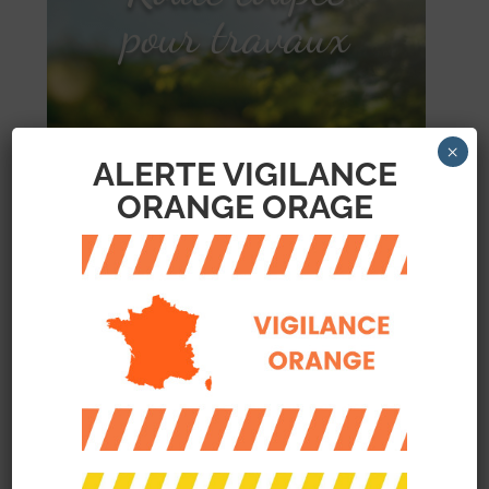
pour travaux
×
ALERTE VIGILANCE
ORANGE ORAGE
La route de Belberaud (après le
pont de l’autoroute) sera coupée
du mardi 21 novembre au vendredi
1er décembre 2023 pour des
travaux de réfection de la couche