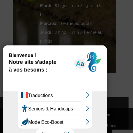
Mardi
: 8 h 30 – 12 h / 13 h – 18
h
Mercredi
: Fermé au public
Jeudi
: 8 h 30 – 13 h / Fermé au
public
Vendredi
: 8 h 30 – 16 h 30
Contacter Pompertuzat
Nous utilisons des cookies pour vous offrir la meilleure
Abonnement à la newsletter
expérience sur notre site.
Accessibilité
Mentions légales
Pour connaitre les cookies utilisés ou les désactiver et lire
notre politique de confidentialité,
cliquez-ici
.