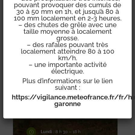
pouvant provoquer des cumuls de
30 à 50 mm en 1h, et jusqu’à 80 à
100 mm localement en 2-3 heures.
– des chutes de grêle avec une
taille moyenne à localement
51 rue Jane Dieulafoy

grosse.
31450 POMPERTUZAT
– des rafales pouvant très
localement atteindre 80 à 100
km/h.
Téléphone : 05 34 66 62

– une importante activité
électrique.
10
Plus d’informations sur le lien
suivant :
https://vigilance.meteofrance.fr/fr/h
garonne
Contactez-nous

Lundi
: 8 h 30 – 18 h
}