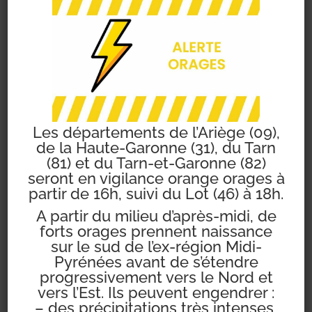
de roulement.
Les départements de l’Ariège (09),
Mairie de Pompertuzat
de la Haute-Garonne (31), du Tarn
(81) et du Tarn-et-Garonne (82)
seront en vigilance orange orages à
partir de 16h, suivi du Lot (46) à 18h.
Pompertuzat
A partir du milieu d’après-midi, de
forts orages prennent naissance
sur le sud de l’ex-région Midi-
Pyrénées avant de s’étendre
6
progressivement vers le Nord et
vers l’Est. Ils peuvent engendrer :
couvert
– des précipitations très intenses,