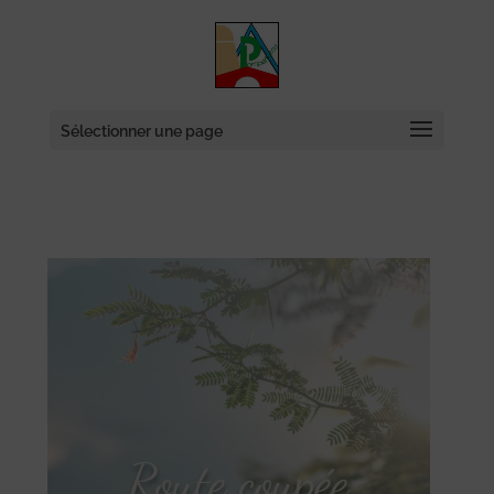
Skip
to
content
Sélectionner une page
Route coupée