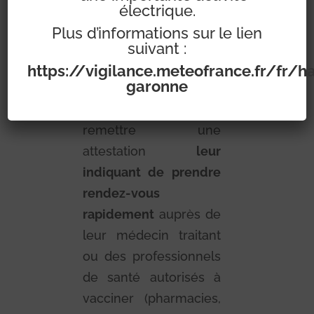
Les personnes qui
électrique.
auront reçu la
Plus d’informations sur le lien
première dose du
suivant :
vaccin durant le week-
https://vigilance.meteofrance.fr/fr/h
garonne
end du 6 et 7 mars
2021, se verront
remettre une
attestation
l
eur
indiquant de prendre
rendez-vous
rapidement
auprès de
leur médecin traitant
ou des professionnels
de santé autorisés à
vacciner (pharmacies,