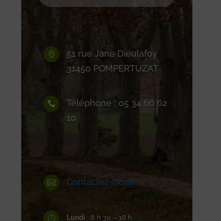
51 rue Jane Dieulafoy

31450 POMPERTUZAT
Téléphone : 05 34 66 62

10
Contactez-nous

Lundi
: 8 h 30 – 18 h
}