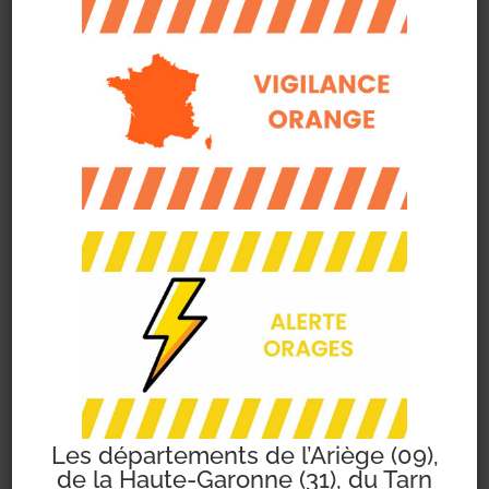
plus
grande unité
mobile de
décontamination
d’Europe ;
au centre d’incendie
et de secours de
Saint-Gaudens
du
SDIS
Ces deux unités
mobiles fonctionnent
grâce au personnel du
CHU de Toulouse, du
Service départemental
d’incendie et de
secours (SDIS) de la
Les départements de l’Ariège (09),
de la Haute-Garonne (31), du Tarn
Haute-Garonne et des