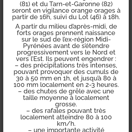
(81) et du Tarn-et-Garonne (82)
associations des
seront en vigilance orange orages à
partir de 16h, suivi du Lot (46) à 18h.
réservistes du service
de santé des armées.
A partir du milieu d’après-midi, de
forts orages prennent naissance
sur le sud de l’ex-région Midi-
La prise de rendez-
Pyrénées avant de s’étendre
vous pourra se
progressivement vers le Nord et
faire
exclusivement
pa
vers l’Est. Ils peuvent engendrer :
– des précipitations très intenses,
r téléphone en
pouvant provoquer des cumuls de
appelant le
0 800 54 19
30 à 50 mm en 1h, et jusqu’à 80 à
19
:
100 mm localement en 2-3 heures.
– des chutes de grêle avec une
taille moyenne à localement
vendredi 5 mars
grosse.
2021 jusqu’à 22h00 ;
– des rafales pouvant très
samedi 6 mars 2021
localement atteindre 80 à 100
de 8h00 à 18h00.
km/h.
– une importante activité