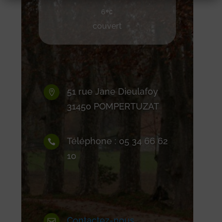
6
couvert
51 rue Jane Dieulafoy

31450 POMPERTUZAT
Téléphone : 05 34 66 62

10
Contactez-nous
