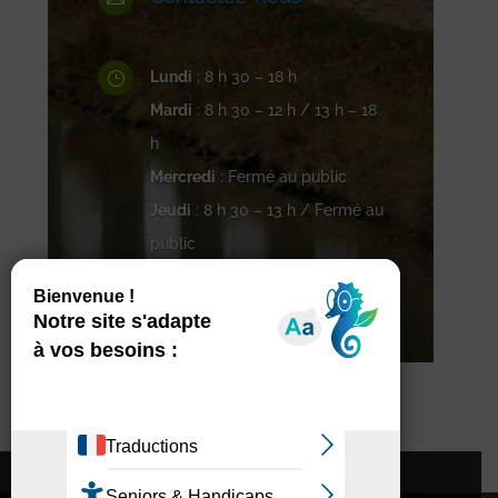
Lundi
: 8 h 30 – 18 h
}
Mardi
: 8 h 30 – 12 h / 13 h – 18
h
Mercredi
: Fermé au public
Jeudi
: 8 h 30 – 13 h / Fermé au
public
Vendredi
: 8 h 30 – 16 h 30
Contacter Pompertuzat