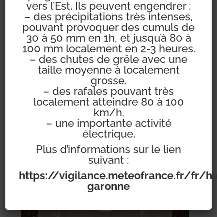
vers l’Est. Ils peuvent engendrer :
– des précipitations très intenses,
pouvant provoquer des cumuls de
30 à 50 mm en 1h, et jusqu’à 80 à
100 mm localement en 2-3 heures.
– des chutes de grêle avec une
taille moyenne à localement
grosse.
– des rafales pouvant très
localement atteindre 80 à 100
km/h.
– une importante activité
électrique.
Mairie de Pompertuzat
Plus d’informations sur le lien
suivant :
https://vigilance.meteofrance.fr/fr/h
garonne
Pompertuzat