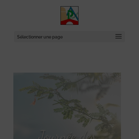
Skip
to
content
Sélectionner une page
Journée des