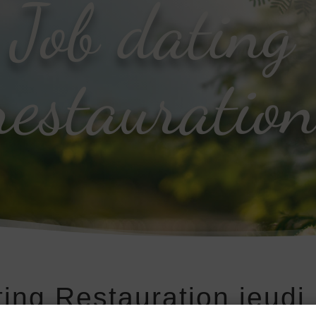
Job dating
restauratio
ing Restauration jeudi