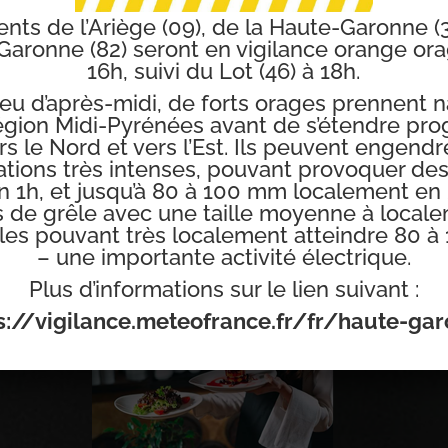
ts de l’Ariège (09), de la Haute-Garonne (31
Garonne (82) seront en vigilance orange ora
16h, suivi du Lot (46) à 18h.
lieu d’après-midi, de forts orages prennent n
région Midi-Pyrénées avant de s’étendre pr
rs le Nord et vers l’Est. Ils peuvent engendre
tations très intenses, pouvant provoquer de
 1h, et jusqu’à 80 à 100 mm localement en 
 de grêle avec une taille moyenne à local
ales pouvant très localement atteindre 80 à
– une importante activité électrique.
Plus d’informations sur le lien suivant :
s://vigilance.meteofrance.fr/fr/haute-ga