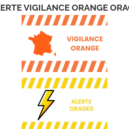
2021
ERTE VIGILANCE ORANGE OR
b Dating Restauration le jeudi 1er juillet 2021 de 8 h
oi Formation.
 par téléphone au 05 61 28 71 10 ou sur
on.com/pro/espace-emploi-formation-sicoval.php
le jour J sans inscription au préalable, dans tous le