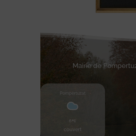
Mairie de Pompertu
Pompertuzat
6
couvert