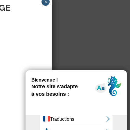
×
AGE
 30 à 11 h dans les
s cas pensez à apporter