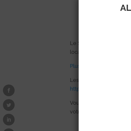
juillet 
AL
Le Sicoval organise un Jo
locaux de l’Espace Empl
Plus d’informations ici
.
Les inscriptions se font
https://www.linscripti
Vous pouvez aussi venir 
votre CV.