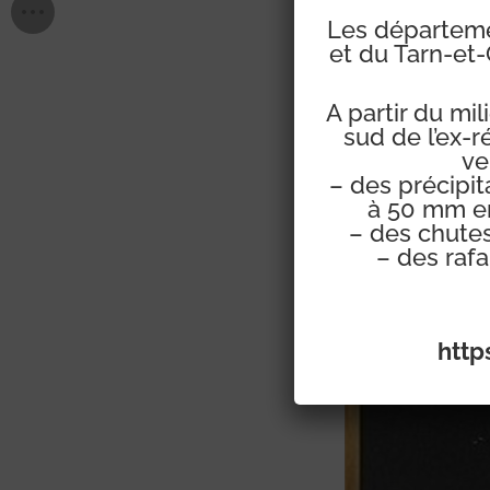
Les départemen
et du Tarn-et-
A partir du mi
sud de l’ex-
ve
– des précipi
à 50 mm en
– des chutes
– des raf
http