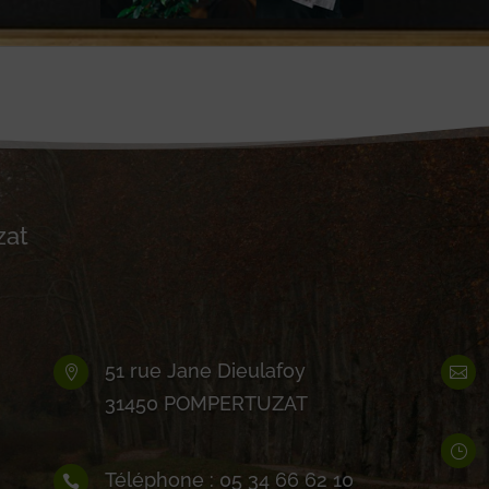
zat
51 rue Jane Dieulafoy


31450 POMPERTUZAT
}
Téléphone : 05 34 66 62 10
