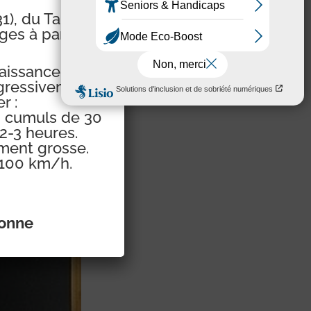
), du Tarn (81)
ges à partir de
aissance sur le
ogressivement
r :
s cumuls de 30
2-3 heures.
ement grosse.
 100 km/h.
ronne