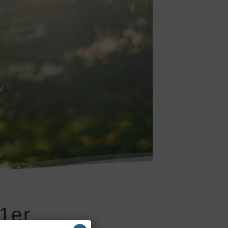
n
 1er