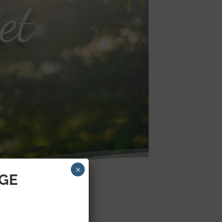
et
×
AGE