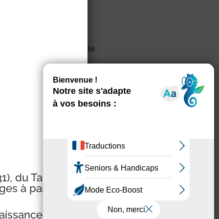
 soir (à 20 minutes de
umentales à partir de 21
osition exclusive sur le
), du Tarn (81)
ges à partir de
aissance sur le