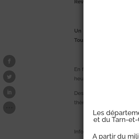
Revivez l’histoire du cana
Un spectacle magique au
Toulouse).
En famille ou entre amis,
heures.
Des bassins animés par d
thème du canal du Midi da
Les départemen
et du Tarn-et-
Informations et réservatio
A partir du mi