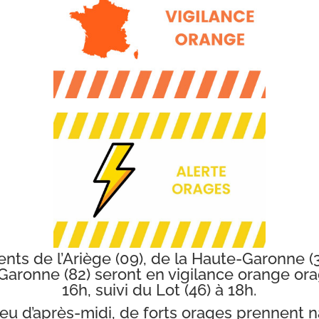
l du Midi dans un lieu exceptionnel !
 Château de Bonrepos-Riquet, les 16 et 17 juin au
 une déambulation en son et lumières et projections mon
es comédiens, plusieurs lieux de spectacle et une exp
ns l’orangerie nouvellement rénovée.
ts de l’Ariège (09), de la Haute-Garonne (31
Garonne (82) seront en vigilance orange ora
16h, suivi du Lot (46) à 18h.
n en ligne uniquement :
www.dledr.com
lieu d’après-midi, de forts orages prennent n