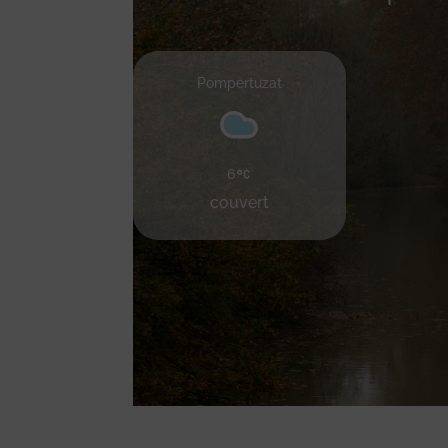
Pompertuzat
6
couvert