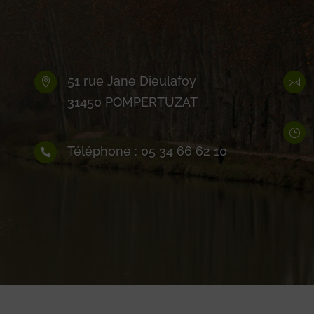
51 rue Jane Dieulafoy


31450 POMPERTUZAT
}
Téléphone : 05 34 66 62 10
