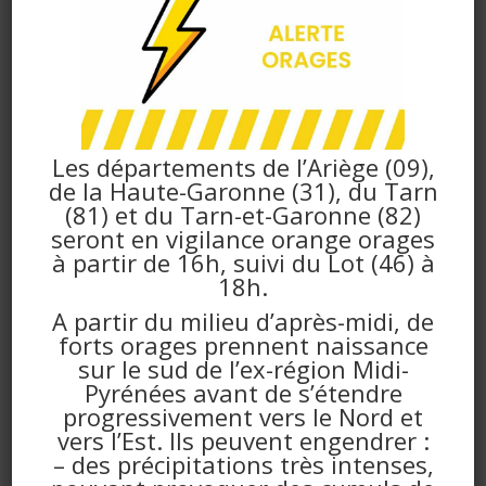
atelier junior sur la Coopération, à la Maison des
associations (salle des arts plastiques)
Ouverts à tous les enfants du CP au CM2.
Tarifs : 10€ adhérents FR Pompertuzat / 14€
extérieurs
Plus d’informations sur les ateliers MMM :
Les départements de l’Ariège (09),
https://frpomper.wordpress.com/moment-
de la Haute-Garonne (31), du Tarn
magique/
(81) et du Tarn-et-Garonne (82)
seront en vigilance orange orages
Inscription à l’après-midi MMM :
à partir de 16h, suivi du Lot (46) à
https://www.helloasso.com/associations/foyer-rural-de-
18h.
pompertuzat/adhesions/mon-moment-magique-atelier-
juniors-du-12-janvier-2022
A partir du milieu d’après-midi, de
contact : foyer.rural.pomper@gmail.com
forts orages prennent naissance
sur le sud de l’ex-région Midi-
Pyrénées avant de s’étendre
Ajouter au calendrier
progressivement vers le Nord et
vers l’Est. Ils peuvent engendrer :
– des précipitations très intenses,