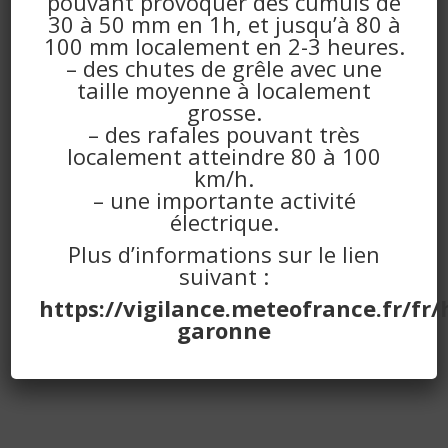
pouvant provoquer des cumuls de
DÉTAILS
ORGANISATEUR
30 à 50 mm en 1h, et jusqu’à 80 à
100 mm localement en 2-3 heures.
Date :
Foyer Rural
– des chutes de grêle avec une
E-mail
mercredi 12 janvier
taille moyenne à localement
2022
foyer.rural.pomper@
grosse.
gmail.com
– des rafales pouvant très
Heure :
localement atteindre 80 à 100
14:30 à 16:00
km/h.
– une importante activité
électrique.
Plus d’informations sur le lien
suivant :
https://vigilance.meteofrance.fr/fr/
garonne