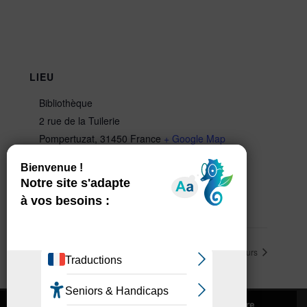
LIEU
Bibliothèque
2 rue de la Tuilerie
Pompertuzat
,
31450
France
+ Google Map
Téléphone
05 62 18 43 57
Voir Lieu site web
Journée mon canal propre
Bébés lecteurs
Nous utilisons des cookies pour vous offrir la meilleure