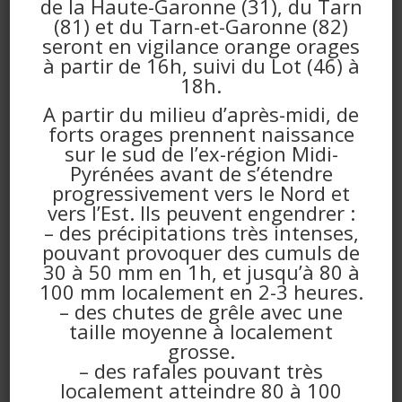
de la Haute-Garonne (31), du Tarn
demandé,
(81) et du Tarn-et-Garonne (82)
– le port du masque et le lavage des mains au
seront en vigilance orange orages
gel hydro alcoolique est obligatoire.
à partir de 16h, suivi du Lot (46) à
18h.
En cas d’absence de votre part, nous vous
A partir du milieu d’après-midi, de
forts orages prennent naissance
remercions de bien vouloir nous prévenir
sur le sud de l’ex-région Midi-
suffisamment tôt afin de permettre l’accueil les
Pyrénées avant de s’étendre
personnes placées sur
la liste d’attente.
progressivement vers le Nord et
vers l’Est. Ils peuvent engendrer :
Cette intervention dure environ 20 minutes. La
– des précipitations très intenses,
pouvant provoquer des cumuls de
présence d’au moins un parent/accompagnant
30 à 50 mm en 1h, et jusqu’à 80 à
adulte est obligatoire.
100 mm localement en 2-3 heures.
– des chutes de grêle avec une
Pour voir le règlement intérieur, cliquer
ICI
.
taille moyenne à localement
grosse.
– des rafales pouvant très
localement atteindre 80 à 100