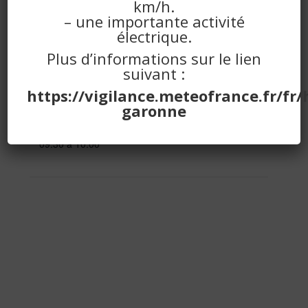
km/h.
Ajouter au calendrier
– une importante activité
électrique.
Plus d’informations sur le lien
DÉTAILS
suivant :
Date :
https://vigilance.meteofrance.fr/fr/
vendredi 10 décembre 2021
garonne
Heure :
09:30 à 10:00