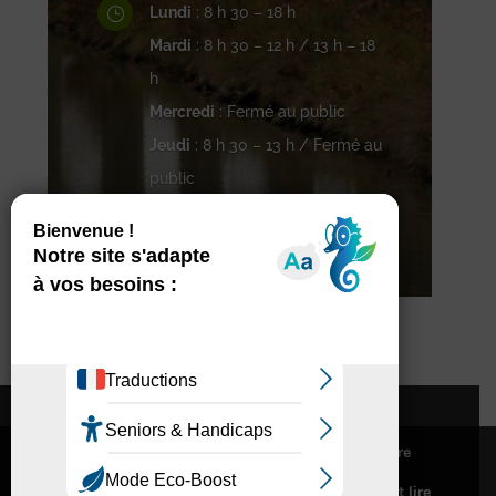
Lundi
: 8 h 30 – 18 h
}
Mardi
: 8 h 30 – 12 h / 13 h – 18
h
Mercredi
: Fermé au public
Jeudi
: 8 h 30 – 13 h / Fermé au
public
Vendredi
: 8 h 30 – 16 h 30
Contacter Pompertuzat
Nous utilisons des cookies pour vous offrir la meilleure
Abonnement à la newsletter
expérience sur notre site.
Accessibilité
Mentions légales
Pour connaitre les cookies utilisés ou les désactiver et lire