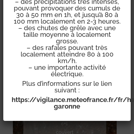
– des précipitations très intenses,
réglementation avec vigilance.
pouvant provoquer des cumuls de
30 à 50 mm en 1h, et jusqu’à 80 à
100 mm localement en 2-3 heures.
– des chutes de grêle avec une
taille moyenne à localement
grosse.
– des rafales pouvant très
localement atteindre 80 à 100
km/h.
Mairie de Pompertuzat
– une importante activité
électrique.
Plus d’informations sur le lien
suivant :
Pompertuzat
https://vigilance.meteofrance.fr/fr/h
garonne
6
couvert