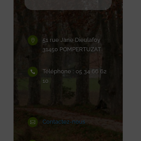
51 rue Jane Dieulafoy

31450 POMPERTUZAT
Téléphone : 05 34 66 62

10
Contactez-nous
