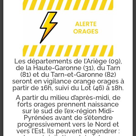
Des panneaux de
STOP
seront
implantés :
au niveau du n° 37 de la rue
Jane Dieulafoy,
au niveau du n° 5 de la rue
Jane Dieulafoy en
remplacement du panneau
Les départements de l’Ariège (09),
« CEDEZ LE PASSAGE »,
de la Haute-Garonne (31), du Tarn
rue Las Crozes à l’intersection
(81) et du Tarn-et-Garonne (82)
avec la rue Jane Dieulafoy.
seront en vigilance orange orages à
partir de 16h, suivi du Lot (46) à 18h.
A partir du milieu d’après-midi, de
Nous vous remercions pour la prise
forts orages prennent naissance
sur le sud de l’ex-région Midi-
en compte de cette information,
Pyrénées avant de s’étendre
de faire preuve de civisme et de
progressivement vers le Nord et
respecter la nouvelle
vers l’Est. Ils peuvent engendrer :